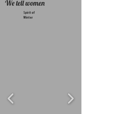
We tell women
Spirit of
Winter