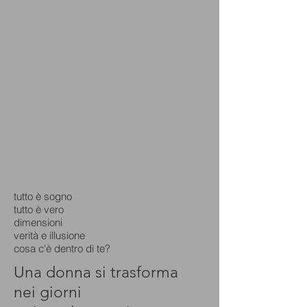
tutto è sogno
tutto è vero
dimensioni
verità e illusione
cosa c'è dentro di te?
Una donna si trasforma
nei giorni