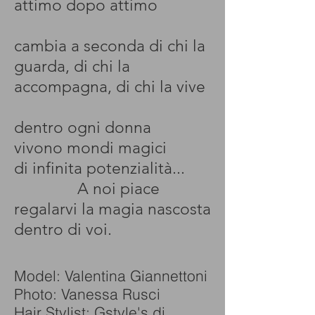
attimo dopo attimo
cambia a seconda di chi la
guarda, di chi la
accompagna, di chi la vive
dentro ogni donna
vivono mondi magici
di infinita potenzialità...
A noi piace
regalarvi la magia nascosta
dentro di voi.
Model: Valentina Giannettoni
Photo: Vanessa Rusci
Hair Stylist: Gstyle's di