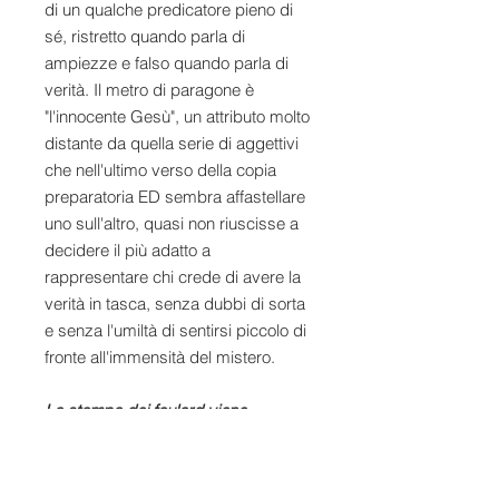
di un qualche predicatore pieno di
sé, ristretto quando parla di
ampiezze e falso quando parla di
verità. Il metro di paragone è
"l'innocente Gesù", un attributo molto
distante da quella serie di aggettivi
che nell'ultimo verso della copia
preparatoria ED sembra affastellare
uno sull'altro, quasi non riuscisse a
decidere il più adatto a
rappresentare chi crede di avere la
verità in tasca, senza dubbi di sorta
e senza l'umiltà di sentirsi piccolo di
fronte all'immensità del mistero.
La stampa dei foulard viene
effettuata con tinture naturali a base
d'acqua che non contengono
sostanze tossiche dannose per