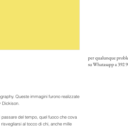
per qualunque problem
su Whatasapp a 392 9
tography. Queste immagini furono realizzate
ly Dickison.
il passare del tempo, quel fuoco che cova
isvegliarsi al tocco di chi, anche mille