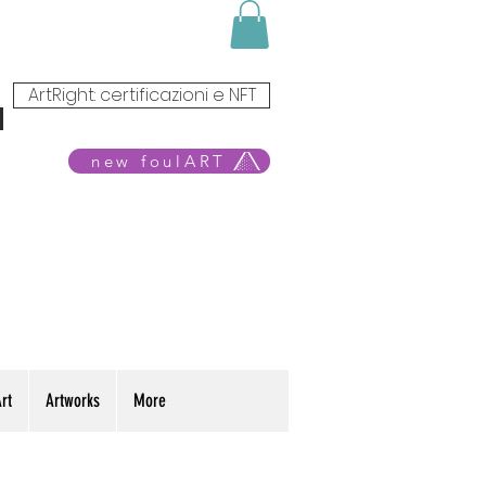
ArtRight: certificazioni e NFT
new foulART
rt
Artworks
More