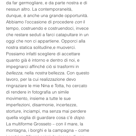
da far germogliare, e da parte nostra e di 
nessun altro. La contemporaneità, 
dunque, è anche una grande opportunità. 
Abbiamo l’occasione di procedere 
con
 il 
tempo, costruendo e costruendoci, invece 
che restare seduti a farci catapultare in un 
oggi che non ci appartiene. Opporci alla 
nostra statica solitudine,e muoverci. 
Possiamo infatti scegliere di accettare 
quanto già è intorno e dentro di noi, e 
impegnarci affinché ciò si trasformi in 
bellezza
, nella 
nostra
 bellezza. Con questo 
lavoro, per la cui realizzazione devo 
ringraziare le mie Nina e Totta, ho cercato 
di rendere in fotografia un simile 
movimento, insieme a tutte le sue 
imperfezioni, disarmonie, incertezze, 
storture, inciampi, ma senza mai perdere 
quella voglia di guardare cosa c’è 
dopo
. 
La multiforme Grosseto – con il mare, la 
montagna, i borghi e la campagna – come 