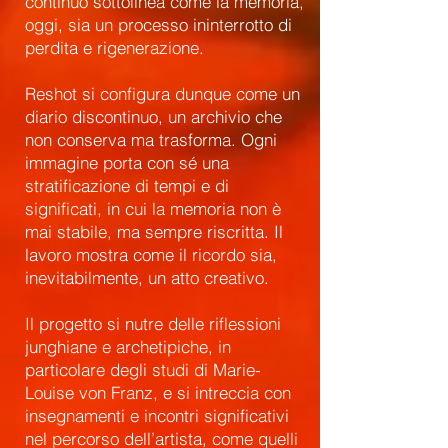
continuo sottolinea come la memoria,
oggi, sia un processo ininterrotto di
perdita e rigenerazione.
Reshot si configura dunque come un
diario discontinuo, un archivio che
non conserva ma trasforma. Ogni
immagine porta con sé una
stratificazione di tempi e di
significati, in cui la memoria non è
mai stabile, ma sempre riscritta. Il
lavoro mostra come il ricordo sia,
inevitabilmente, un atto creativo.
Il progetto si nutre delle riflessioni
junghiane e archetipiche, in
particolare degli studi di Marie-
Louise von Franz, e si intreccia con
insegnamenti e incontri significativi
nel percorso dell’artista, come quelli