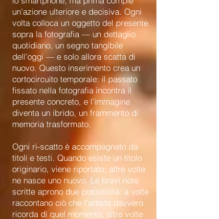
lo smartphone, ma prima compie
un’azione ulteriore e decisiva. Ogni
volta colloca un oggetto del presente
sopra la fotografia — un dettaglio
quotidiano, un segno tangibile
dell’oggi — e solo allora scatta di
nuovo. Questo inserimento crea un
cortocircuito temporale: il passato
fissato nella fotografia incontra il
presente concreto, e l’immagine
diventa un ibrido, un frammento di
memoria trasformato.
Ogni ri-scatto è accompagnato da
titoli e testi. Quando esiste un titolo
originario, viene riportato; altre volte
ne nasce uno nuovo. Le brevi note
scritte aprono due possibilità: a volte
raccontano ciò che l’artista davvero
ricorda di quel momento, altre volte