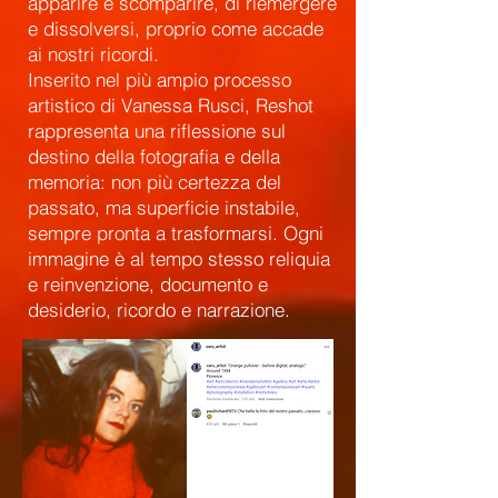
apparire e scomparire, di riemergere
e dissolversi, proprio come accade
ai nostri ricordi.
Inserito nel più ampio processo
artistico di Vanessa Rusci, Reshot
rappresenta una riflessione sul
destino della fotografia e della
memoria: non più certezza del
passato, ma superficie instabile,
sempre pronta a trasformarsi. Ogni
immagine è al tempo stesso reliquia
e reinvenzione, documento e
desiderio, ricordo e narrazione.