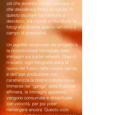
ciò che avrebbe voluto ricordare, o
che desiderava fosse accaduto. In
questo oscillare tra memoria e
desiderio, tra ricordo e riscrittura, la
fotografia diventa spazio narrativo e
campo di possibilità.
Un aspetto essenziale del progetto è
la ricondivisione immediata delle
immagini sui social network. Dopo il
ri-scatto, ogni fotografia entra di
nuovo nel flusso della visione rapida
e dell’iper-produzione che
caratterizza la nostra cultura visiva.
Immerse nel “gange” della fruizione
effimera, le immagini appaiono,
vengono consumate e dimenticate
con velocità, per poi poter
riemergere ancora. Questo ciclo