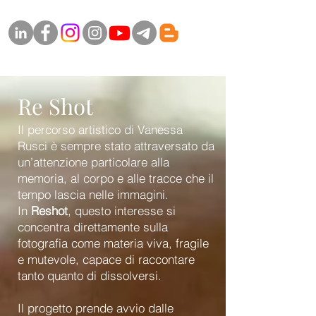
Re Shot
Il percorso artistico di Vanessa
Rusci è sempre stato attraversato da
un’attenzione particolare alla
memoria, al corpo e alle tracce che il
tempo lascia nelle immagini.
In
Reshot
, questo interesse si
concentra direttamente sulla
fotografia come materia viva, fragile
e mutevole, capace di raccontare
tanto quanto di dissolversi.
Il progetto prende avvio dalle