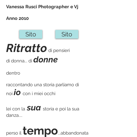
Vanessa Rusci Photographer e Vj
Anno 2010
Sito
Sito
Ritratto
di pensieri
donne
di donna... di
dentro
raccontando una storia parliamo di
io
noi
con i miei occhi
sua
lei con la
storia
e poi la sua
danza....
tempo
perso il
...
abbandonata