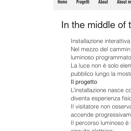
Home
Progetti
About
About 
In the middle of
Installazione interatti
Nel mezzo del cammin è 
luminoso programmato pe
La luce non è solo ele
pubblico lungo la mostr
Il progetto
L’installazione nasce 
diventa esperienza fisi
Il visitatore non osse
accende progressivame
Il percorso luminoso è
circuito elettrico: