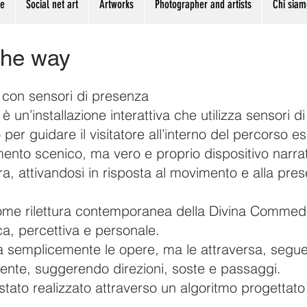
me
Social net art
Artworks
Photographer and artists
Chi siam
 the way
va con sensori di presenza
un’installazione interattiva che utilizza sensori 
r guidare il visitatore all’interno del percorso es
mento scenico, ma vero e proprio dispositivo narra
a, attivandosi in risposta al movimento e alla pre
come rilettura contemporanea della Divina Commedia
ca, percettiva e personale.
rva semplicemente le opere, ma le attraversa, segu
nte, suggerendo direzioni, soste e passaggi.
 stato realizzato attraverso un algoritmo progetta