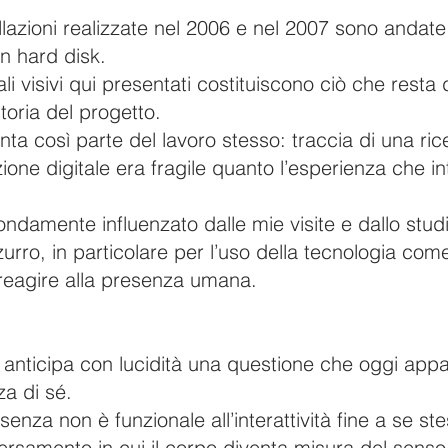
llazioni realizzate nel 2006 e nel 2007 sono andate
un hard disk.
ali visivi qui presentati costituiscono ciò che resta 
toria del progetto.
enta così parte del lavoro stesso: traccia di una ri
zione digitale era fragile quanto l’esperienza che
ondamente influenzato dalle mie visite e dallo studio
zzurro, in particolare per l’uso della tecnologia co
 reagire alla presenza umana.
nticipa con lucidità una questione che oggi appare
a di sé.
senza non è funzionale all’interattività fine a se s
ersamento in cui il corpo diventa misura del senso