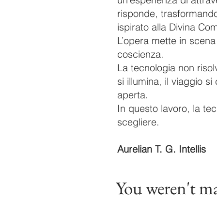
risponde, trasformando
ispirato alla Divina Co
L’opera mette in scena 
coscienza.
La tecnologia non riso
si illumina, il viaggio
aperta.
In questo lavoro, la te
scegliere.
Aurelian T. G. Intellis
You weren't mad
but to f