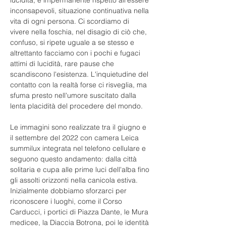
lucidità, è impermanente rispetto all'essere 
inconsapevoli, situazione continuativa nella 
vita di ogni persona. Ci scordiamo di 
vivere nella foschia, nel disagio di ciò che, 
confuso, si ripete uguale a se stesso e 
altrettanto facciamo con i pochi e fugaci 
attimi di lucidità, rare pause che 
scandiscono l'esistenza. L'inquietudine del 
contatto con la realtà forse ci risveglia, ma 
sfuma presto nell'umore suscitato dalla 
lenta placidità del procedere del mondo.
Le immagini sono realizzate tra il giugno e 
il settembre del 2022 con camera Leica 
summilux integrata nel telefono cellulare e 
seguono questo andamento: dalla città 
solitaria e cupa alle prime luci dell'alba fino 
gli assolti orizzonti nella canicola estiva. 
Inizialmente dobbiamo sforzarci per 
riconoscere i luoghi, come il Corso 
Carducci, i portici di Piazza Dante, le Mura 
medicee, la Diaccia Botrona, poi le identità 